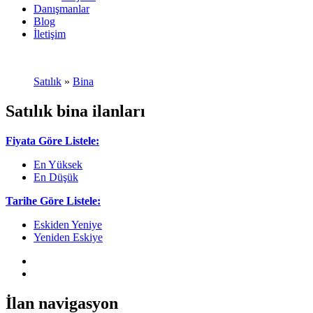
Danışmanlar
Blog
İletişim
Satılık
»
Bina
Satılık bina ilanları
Fiyata Göre Listele:
En Yüksek
En Düşük
Tarihe Göre Listele:
Eskiden Yeniye
Yeniden Eskiye
İlan navigasyon