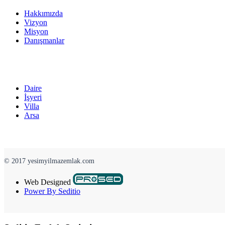
Hakkımızda
Vizyon
Misyon
Danışmanlar
Daire
İşyeri
Villa
Arsa
© 2017 yesimyilmazemlak.com
Web Designed
Power By Seditio