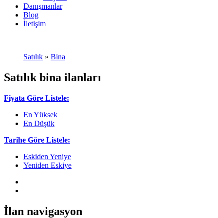
Danışmanlar
Blog
İletişim
Satılık
»
Bina
Satılık bina ilanları
Fiyata Göre Listele:
En Yüksek
En Düşük
Tarihe Göre Listele:
Eskiden Yeniye
Yeniden Eskiye
İlan navigasyon