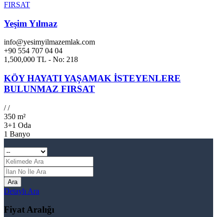
Yeşim Yılmaz
info@yesimyilmazemlak.com
+90 554 707 04 04
1,500,000 TL - No: 218
KÖY HAYATI YAŞAMAK İSTEYENLERE
BULUNMAZ FIRSAT
/
/
350 m²
3+1 Oda
1 Banyo
Ara
Detaylı Ara
Fiyat Aralığı