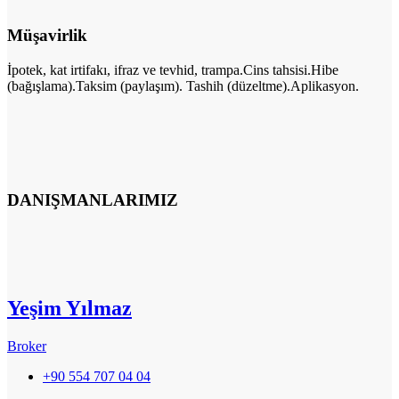
Müşavirlik
İpotek, kat irtifakı, ifraz ve tevhid, trampa.Cins tahsisi.Hibe
(bağışlama).Taksim (paylaşım). Tashih (düzeltme).Aplikasyon.
DANIŞMANLARIMIZ
Yeşim Yılmaz
Broker
+90 554 707 04 04