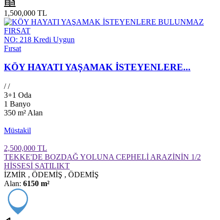
1,500,000 TL
NO: 218
Kredi Uygun
Fırsat
KÖY HAYATI YAŞAMAK İSTEYENLERE...
/
/
3+1 Oda
1 Banyo
350 m²
Alan
Müstakil
2,500,000 TL
TEKKE'DE BOZDAĞ YOLUNA CEPHELİ ARAZİNİN 1/2
HİSSESİ SATILIKT
İZMİR
,
ÖDEMİŞ
,
ÖDEMİŞ
Alan:
6150 m²