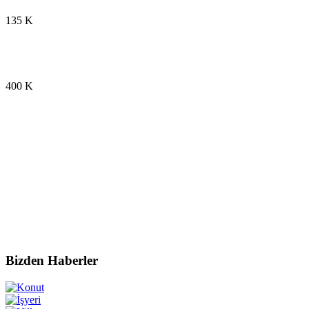
135
K
Yapılan Sözleşme
400
K
Mutlu Müşteri
Bizden Haberler