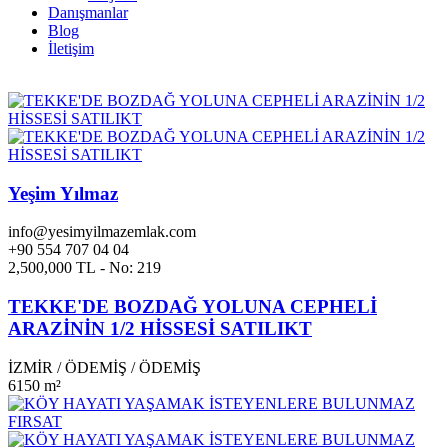
Danışmanlar
Blog
İletişim
Yeşim Yılmaz
info@yesimyilmazemlak.com
+90 554 707 04 04
2,500,000 TL - No: 219
TEKKE'DE BOZDAĞ YOLUNA CEPHELİ
ARAZİNİN 1/2 HİSSESİ SATILIKT
İZMİR
/
ÖDEMİŞ
/
ÖDEMİŞ
6150 m²