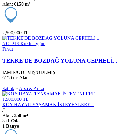
Alan:
6150 m²
2,500,000 TL
NO: 219
Kredi Uygun
Fırsat
TEKKE'DE BOZDAĞ YOLUNA CEPHELİ...
İZMİR
/
ÖDEMİŞ
/
ÖDEMİŞ
6150 m²
Alan
Satılık
»
Arsa & Arazi
1,500,000 TL
KÖY HAYATI YAŞAMAK İSTEYENLERE...
/
/
Alan:
350 m²
3+1 Oda
1 Banyo