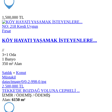
1,500,000 TL
NO: 218
Kredi Uygun
Fırsat
KÖY HAYATI YAŞAMAK İSTEYENLERE...
/
/
3+1 Oda
1 Banyo
350 m²
Alan
Satılık
»
Konut
Müstakil
datas/image/0/0-2-998-0.jpg
2,500,000 TL
TEKKE'DE BOZDAĞ YOLUNA CEPHELİ ...
İZMİR
/
ÖDEMİŞ
/
ÖDEMİŞ
Alan:
6150 m²