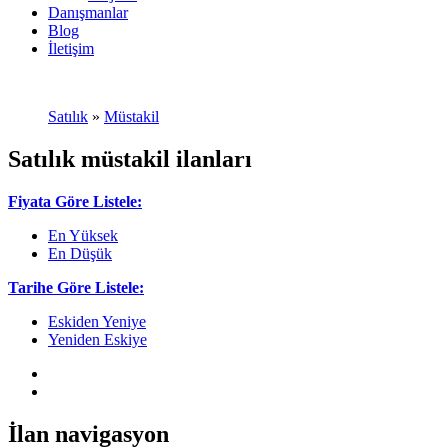
Danışmanlar
Blog
İletişim
Satılık
»
Müstakil
Satılık müstakil ilanları
Fiyata Göre Listele:
En Yüksek
En Düşük
Tarihe Göre Listele:
Eskiden Yeniye
Yeniden Eskiye
İlan navigasyon