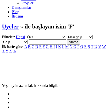
Projeler
Danışmanlar
Blog
İletişim
Üyeler
» ile başlayan isim 'F'
Filtreler:
Hepsi
İlk harfe göre:
A
B
C
D
E
F
G
H
I
J
K
L
M
N
O
P
Q
R
S
T
U
V
W
X
Y
Z
%
Yeşim yılmaz emlak hakkında bilgiler