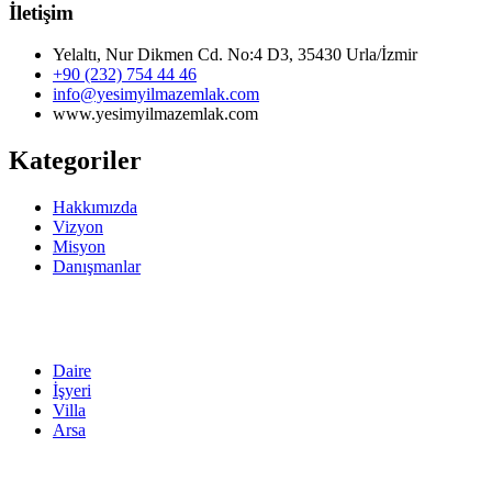
İletişim
Yelaltı, Nur Dikmen Cd. No:4 D3, 35430 Urla/İzmir
+90 (232) 754 44 46
info@yesimyilmazemlak.com
www.yesimyilmazemlak.com
Kategoriler
Hakkımızda
Vizyon
Misyon
Danışmanlar
Daire
İşyeri
Villa
Arsa