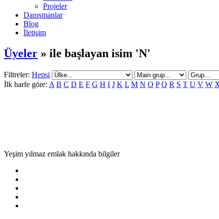
Projeler
Danışmanlar
Blog
İletişim
Üyeler
» ile başlayan isim 'N'
Filtreler:
Hepsi
İlk harfe göre:
A
B
C
D
E
F
G
H
I
J
K
L
M
N
O
P
Q
R
S
T
U
V
W
Yeşim yılmaz emlak hakkında bilgiler