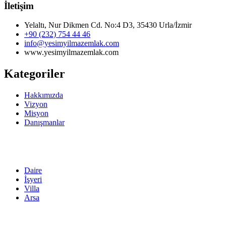
İletişim
Yelaltı, Nur Dikmen Cd. No:4 D3, 35430 Urla/İzmir
+90 (232) 754 44 46
info@yesimyilmazemlak.com
www.yesimyilmazemlak.com
Kategoriler
Hakkımızda
Vizyon
Misyon
Danışmanlar
Daire
İşyeri
Villa
Arsa