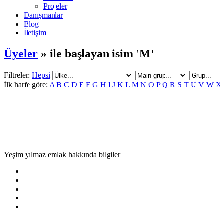
Projeler
Danışmanlar
Blog
İletişim
Üyeler
» ile başlayan isim 'M'
Filtreler:
Hepsi
İlk harfe göre:
A
B
C
D
E
F
G
H
I
J
K
L
M
N
O
P
Q
R
S
T
U
V
W
Yeşim yılmaz emlak hakkında bilgiler